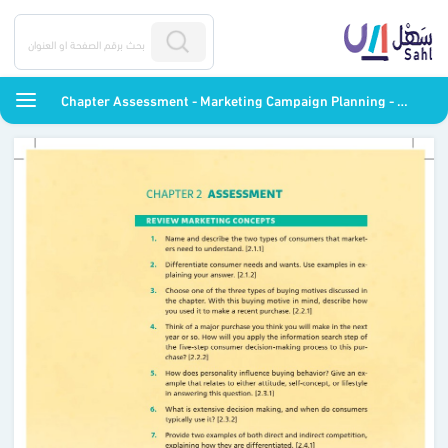
Chapter Assessment - Marketing Campaign Planning - ثالث ثانوي