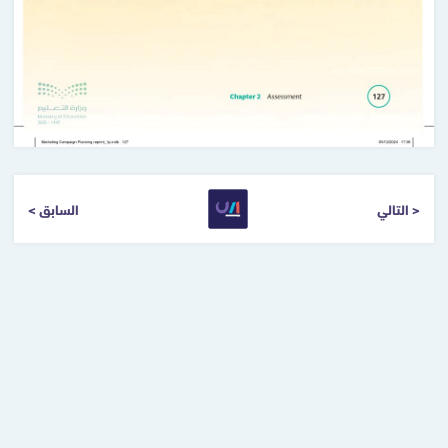
التالي >
< السابق