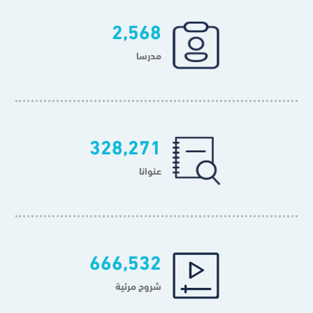
2,568
مدرسا
328,271
عنوانا
666,532
شروح مرئية