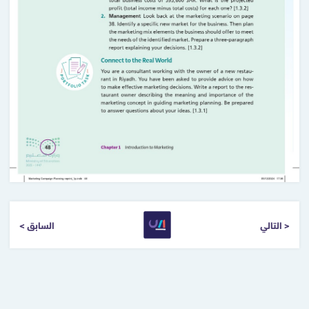
التالي >
< السابق