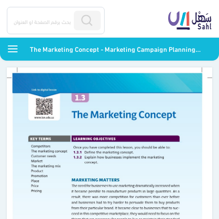
The Marketing Concept - Marketing Campaign Planning - ثالث ثانوي