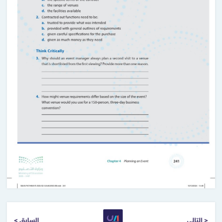
التالي >
< السابق