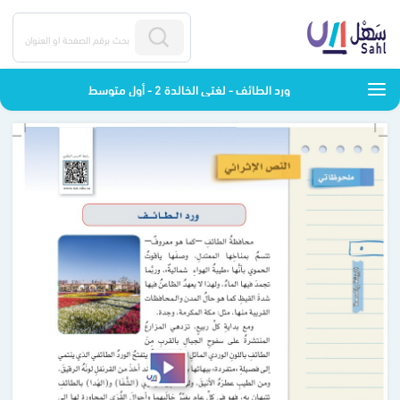
ورد الطائف - لغتي الخالدة 2 - أول متوسط