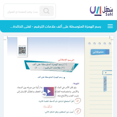
رسم الهمزة المتوسطة على ألف علامات الترقيم - لغتي الخالدة 2 - أول متوسط