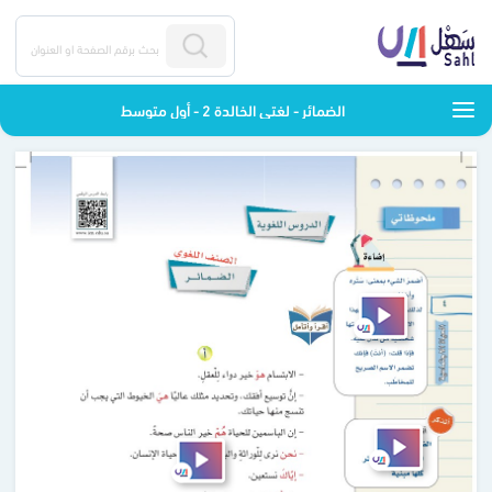
الضمائر - لغتي الخالدة 2 - أول متوسط