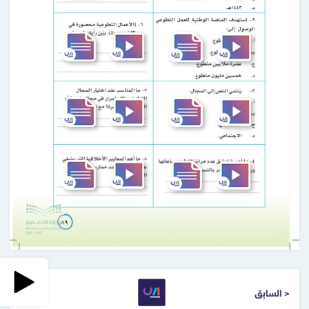
< السابق
التالي >