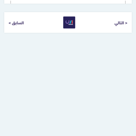
التالي >
< السابق