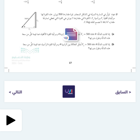
< السابق
التالي >