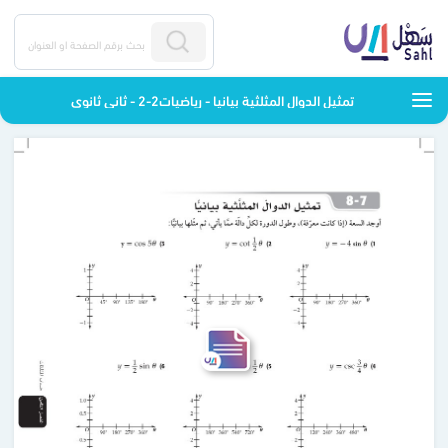
تمثيل الدوال المثلثية بيانيا - رياضيات2-2 - ثاني ثانوي