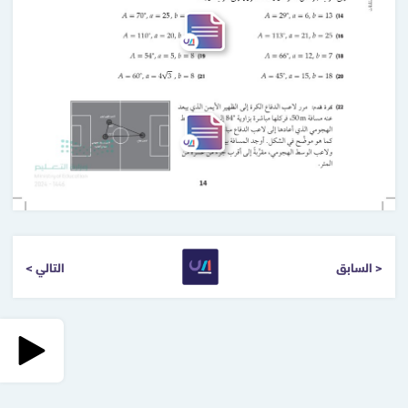
< السابق
التالي >