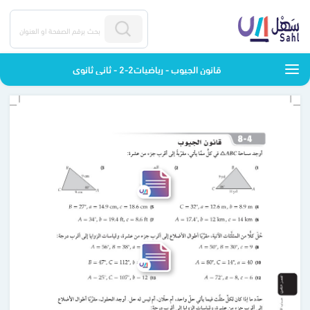
قانون الجيوب - رياضيات2-2 - ثاني ثانوي