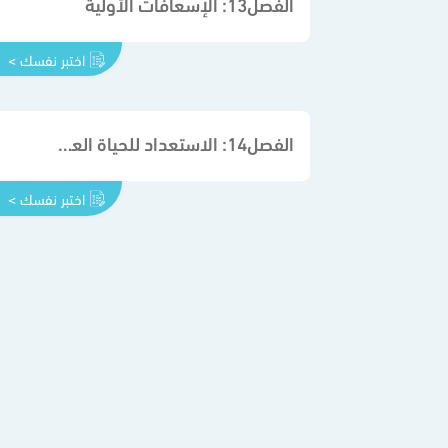
الفصل13: الإسعافات الأولية
اختبر نفسك >
الفصل14: الاستعداد للحياة العملية
اختبر نفسك >