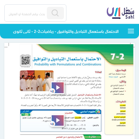
الاحتمال باستعمال التباديل والتوافيق - رياضيات2-2 - ثاني ثانوي