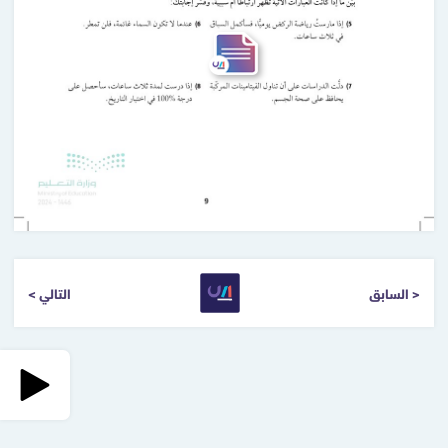
< السابق
التالي >