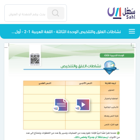
نشاطات الغلق والتلخيص الوحدة الثالثة - اللغة العربية 1-2 - أول ثانوي