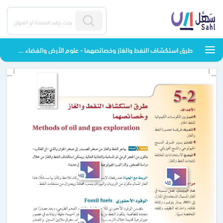
طرق استكشاف النفط والغاز وخصائصهما - علوم الأرض والفضاء - ثالث ثانوي