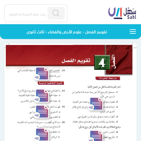
تقويم الفصل - علوم الأرض والفضاء - ثالث ثانوي