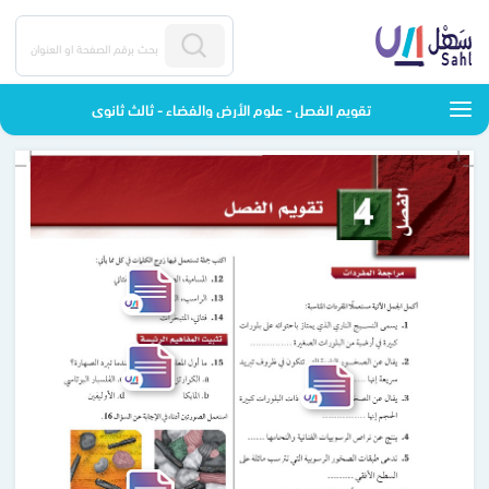
تقويم الفصل - علوم الأرض والفضاء - ثالث ثانوي