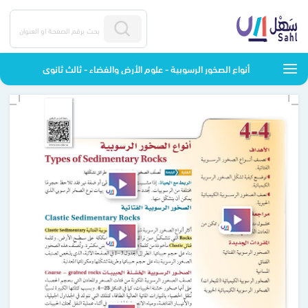
أنواع الصخور الرسوبية - علوم الأرض والفضاء - ثالث ثانوي