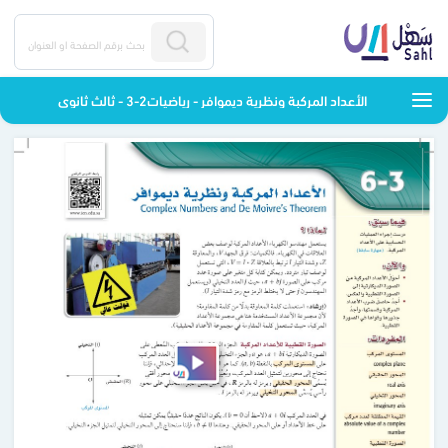
الأعداد المركبة ونظرية ديموافر - رياضيات2-3 - ثالث ثانوي