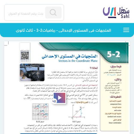
المتجهات في المستوى الإحداثي - رياضيات2-3 - ثالث ثانوي