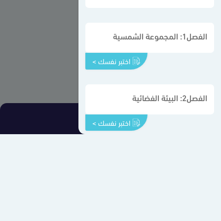
الفصل1: المجموعة الشمسية
اختبر نفسك >
الفصل2: البيئة الفضائية
اختبر نفسك >
الفصل3: الأجهزة الفلكية
اتصل بنا
من نحن
سياسة الخصوصية
إتفاقية الإستخدام
ملفات الإرتباط
اختبر نفسك >
سهل - جميع الحقوق محفوظة © 2026
الفصل4: الأحافير والتأريخ الصخري