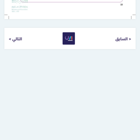
< السابق
التالي >