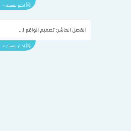
اختبر نفسك >
الفصل العاشر: تصميم الواقع الافتراضي والمعزز Reality Augmented & Reality Virtual
اختبر نفسك >