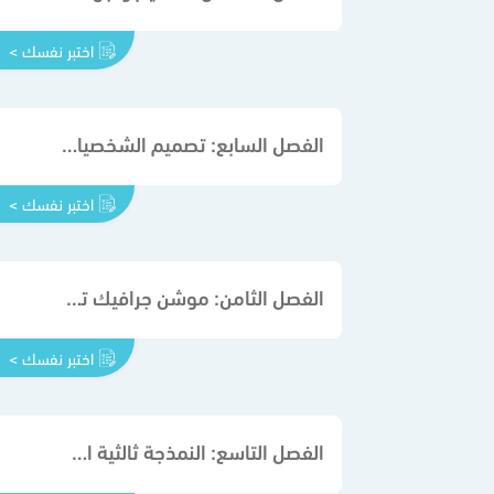
اختبر نفسك >
الفصل السابع: تصميم الشخصيات Design Character
اختبر نفسك >
الفصل الثامن: موشن جرافيك تحريك الرسومات Graphics Motion
اختبر نفسك >
الفصل التاسع: النمذجة ثالثية الأبعاد Modeling D3