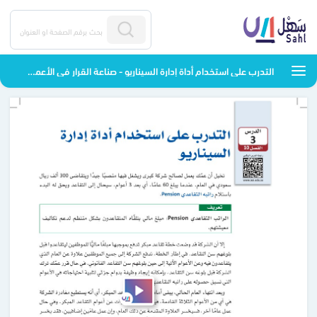
التدرب على استخدام أداة إدارة السيناريو - صناعة القرار في الأعمال - ثاني ثانوي