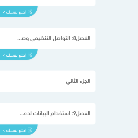
اختبر نفسك >
الفصل8: التواصل التنظيمي وصنع القرارات
اختبر نفسك >
الجزء الثاني
الفصل9: استخدام البيانات لدعم عملية اتخاذ القرار
اختبر نفسك >