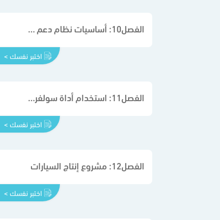
الفصل10: أساسيات نظام دعم القرار
اختبر نفسك >
الفصل11: استخدام أداة سولفر في برنامج مايكروسوفت إكسل
اختبر نفسك >
الفصل12: مشروع إنتاج السيارات
اختبر نفسك >