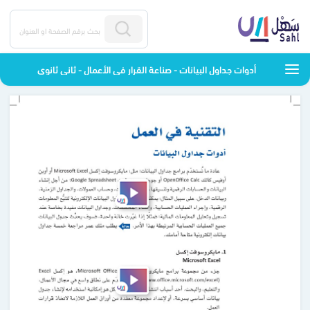
أدوات جداول البيانات - صناعة القرار في الأعمال - ثاني ثانوي