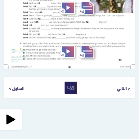
التالي >
< السابق