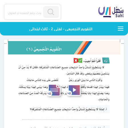
التقويم التجميعي - لغتي 2 - ثالث ابتدائي