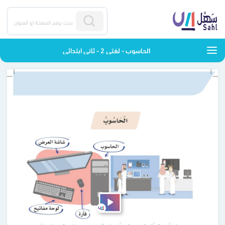
الحاسوب - لغتي 2 - ثاني ابتدائي