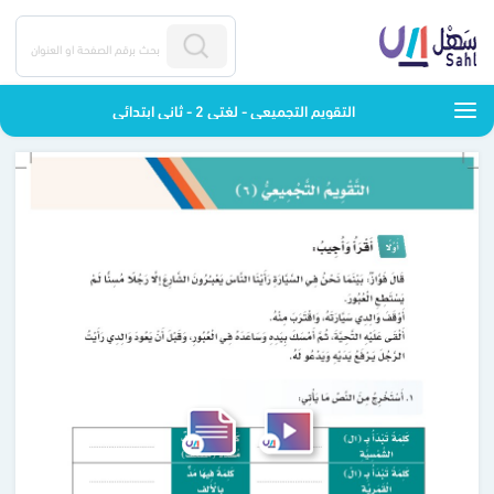
التقويم التجميعي - لغتي 2 - ثاني ابتدائي