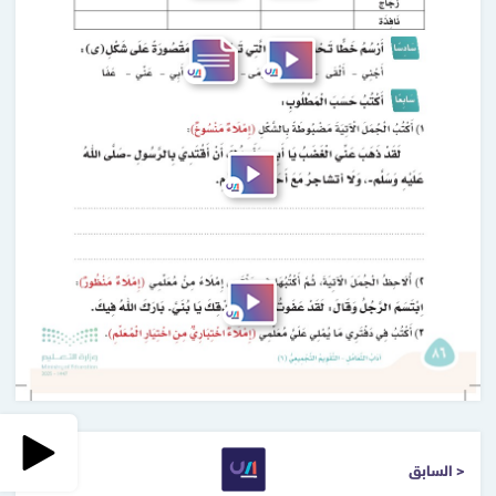
< السابق
التالي >