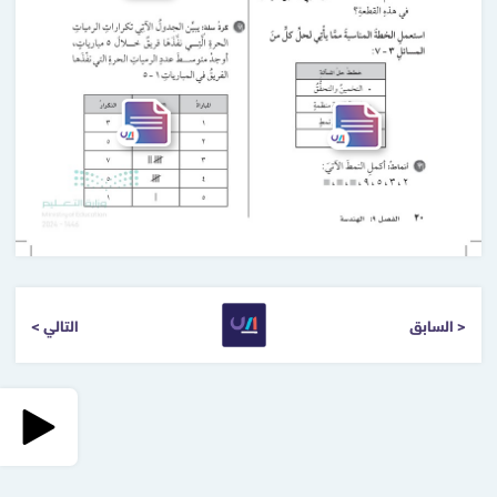
< السابق
التالي >