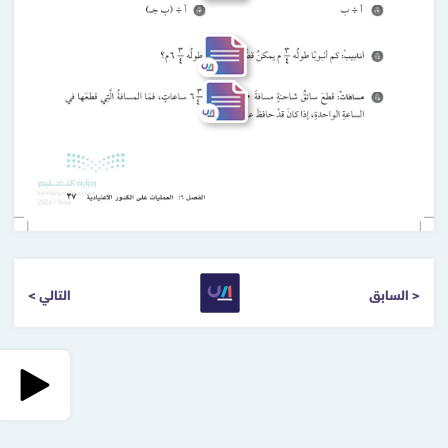
< السابق
التالي >