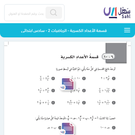
قسمة الأعداد الكسرية - الرياضيات 2 - سادس ابتدائي