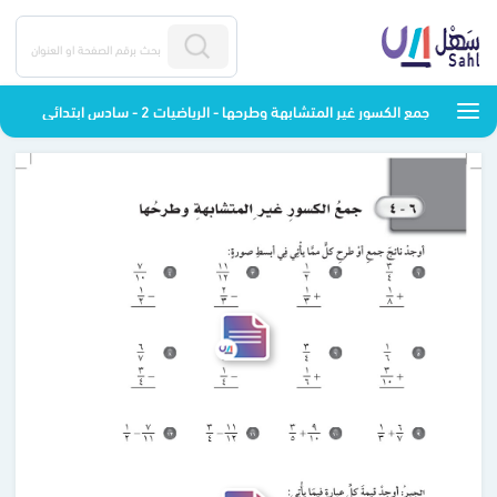
جمع الكسور غير المتشابهة وطرحها - الرياضيات 2 - سادس ابتدائي