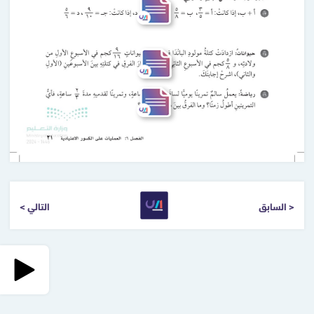
< السابق
التالي >