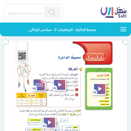
محيط الدائرة - الرياضيات 2 - سادس ابتدائي