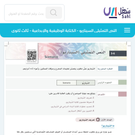
النص التمثيلي السيناريو - الكتابة الوظيفية والإبداعية - ثالث ثانوي