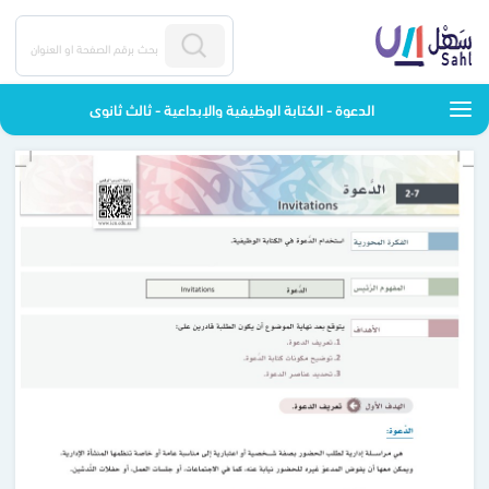
الدعوة - الكتابة الوظيفية والإبداعية - ثالث ثانوي