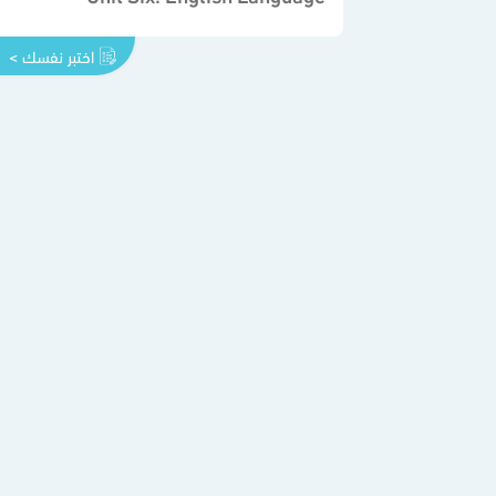
اختبر نفسك >