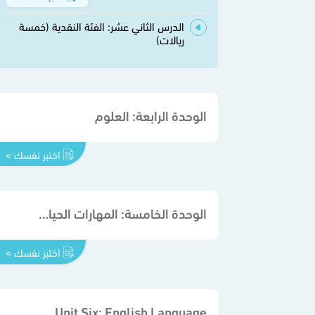
الدرس الثاني عشر: الفئة النقدية (خمسة
ريالات)
الوحدة الرابعة: العلوم
اختبر نفسك >
الوحدة الخامسة: المهارات الحياتية والأسرية
اختبر نفسك >
Unit Six: English Language