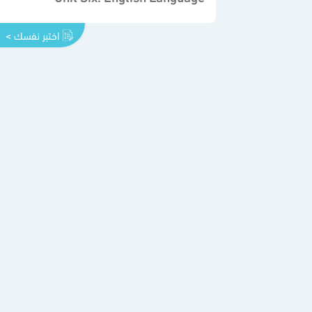
اختبر نفسك >