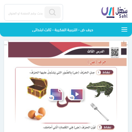
حرف ض - التربية الفكرية - ثالث ابتدائي