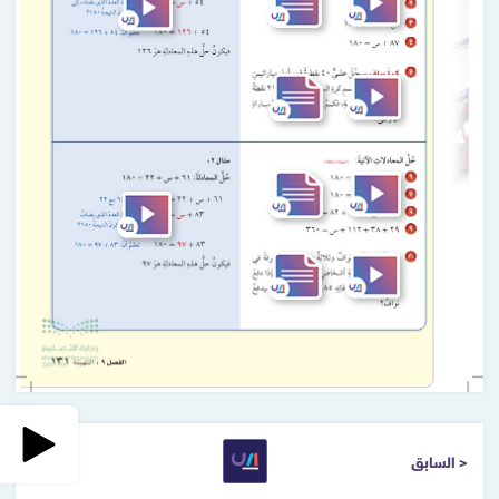
< السابق
التالي >