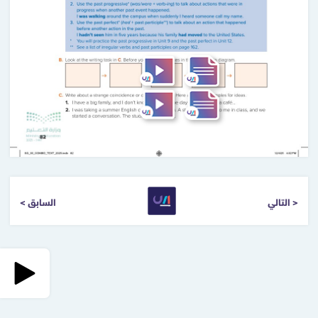
التالي >
< السابق