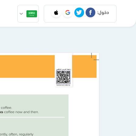
دخول: