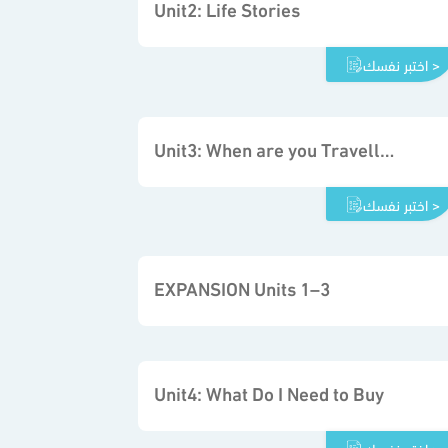
Unit2: Life Stories
اختبر نفسك >
Unit3: When are you Travelling
اختبر نفسك >
EXPANSION Units 1–3
Unit4: What Do I Need to Buy