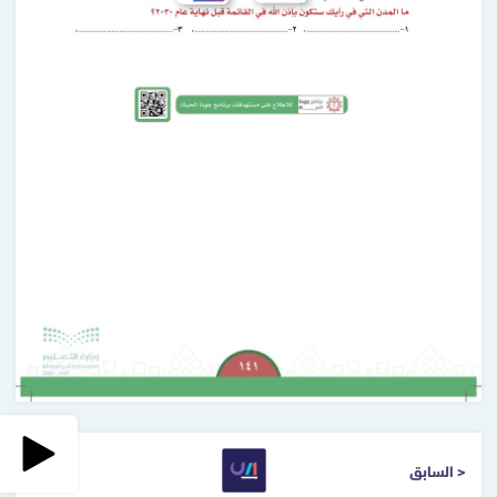
< السابق
التالي >