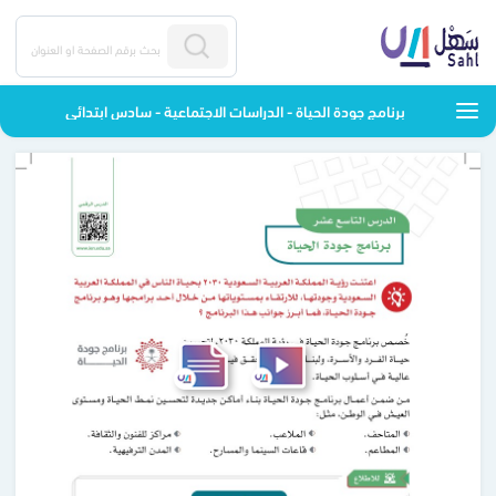
برنامج جودة الحياة - الدراسات الاجتماعية - سادس ابتدائي