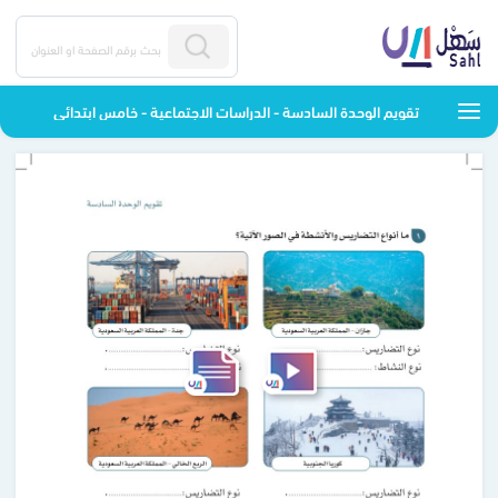
تقويم الوحدة السادسة - الدراسات الاجتماعية - خامس ابتدائي