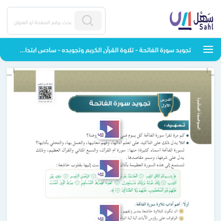
تجويد سورة الفاتحة - تلاوة القرآن الكريم وتجويده - سادس ابتدائي