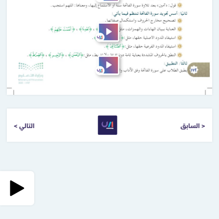
< السابق
التالي >