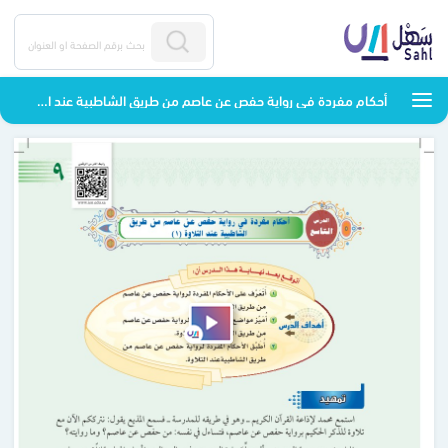
أحكام مفردة في رواية حفص عن عاصم من طريق الشاطبية عند التلاوة - التجويد - سادس ابتدائي