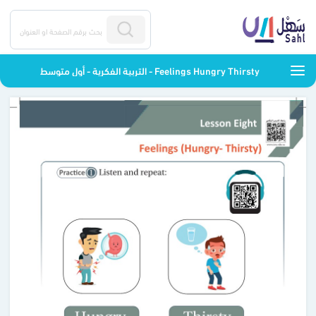
Feelings Hungry Thirsty - التربية الفكرية - أول متوسط