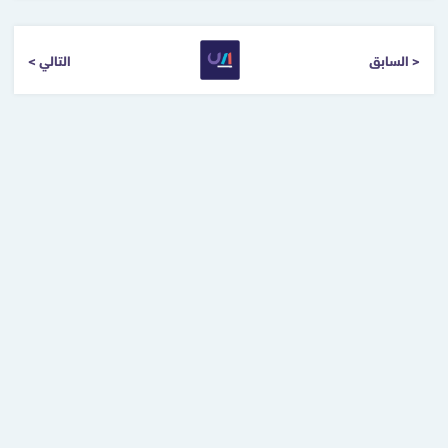
< السابق
التالي >