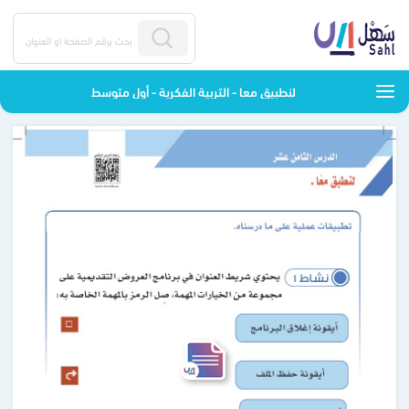
لنطبيق معا - التربية الفكرية - أول متوسط