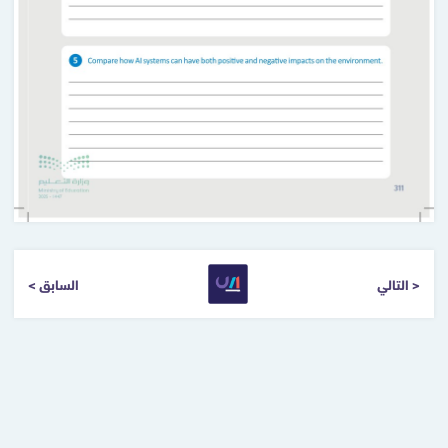
التالي >
< السابق